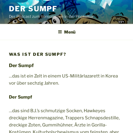
Zum
DER SUMPF
Inhalt
Der Podcast zum Versumpfen in der Popkultur
springen
Menü
WAS IST DER SUMPF?
Der Sumpf
…das ist ein Zelt in einem US-Militärlazarett in Korea
vor über sechzig Jahren.
Der Sumpf
…das sind B.J.’s schmutzige Socken, Hawkeyes
dreckige Herrenmagazine, Trappers Schnapsdestille,
dreckige Zoten, Gummihühner, Ärzte in Gorilla-
Kostümen, Kulturbolschewismus vom feinsten, aber