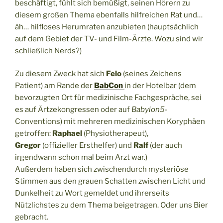
beschäftigt, fühlt sich bemüßigt, seinen Hörern zu
diesem großen Thema ebenfalls hilfreichen Rat und…
äh… hilfloses Herumraten anzubieten (hauptsächlich
auf dem Gebiet der TV- und Film-Ärzte. Wozu sind wir
schließlich Nerds?)
Zu diesem Zweck hat sich
Felo
(seines Zeichens
Patient) am Rande der
BabCon
in der Hotelbar (dem
bevorzugten Ort für medizinische Fachgespräche, sei
es auf Ärtzekongressen oder auf
Babylon5
-
Conventions) mit mehreren medizinischen Koryphäen
getroffen:
Raphael
(Physiotherapeut),
Gregor
(offizieller Ersthelfer) und
Ralf
(der auch
irgendwann schon mal beim Arzt war.)
Außerdem haben sich zwischendurch mysteriöse
Stimmen aus den grauen Schatten zwischen Licht und
Dunkelheit zu Wort gemeldet und ihrerseits
Nützlichstes zu dem Thema beigetragen. Oder uns Bier
gebracht.