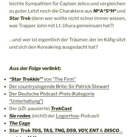
leichte Sympathien für Captain Jelico und vergleichen
zu guter Letzt noch die Charaktere aus
M*A*S*H*
und
Star Trek
(denn wer wollte nicht schon immer wissen,
was Trapper John mit Lt. Uhura gemeinsam hat?)
…und: wer ist eigentlich der Träumer, der im Käfig sitzt
und sich den Koreakrieg ausgedacht hat?
Aus der Folge verlinkt:
“Star Trekkin'”
von “The Firm”
Der countrysingende Brite: Sir Patrick Stewart
Der Deutsche Podcast-Preis (Kategorie
“Unterhaltung”)
Der (zZt. pausierte)
TrekCast
Sie reden
, (nicht!) der
Logorrhoe
-Podcast!
The Cage
Star Trek TOS, TAS, TNG, DS9, VOY, ENT
&
DISCO
…