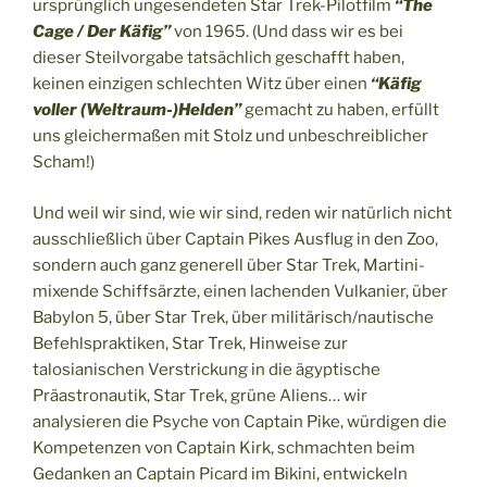
ursprünglich ungesendeten Star Trek-Pilotfilm
“The
Cage / Der Käfig”
von 1965. (Und dass wir es bei
dieser Steilvorgabe tatsächlich geschafft haben,
keinen einzigen schlechten Witz über einen
“Käfig
voller (Weltraum-)Helden”
gemacht zu haben, erfüllt
uns gleichermaßen mit Stolz und unbeschreiblicher
Scham!)
Und weil wir sind, wie wir sind, reden wir natürlich nicht
ausschließlich über Captain Pikes Ausflug in den Zoo,
sondern auch ganz generell über Star Trek, Martini-
mixende Schiffsärzte, einen lachenden Vulkanier, über
Babylon 5, über Star Trek, über militärisch/nautische
Befehlspraktiken, Star Trek, Hinweise zur
talosianischen Verstrickung in die ägyptische
Präastronautik, Star Trek, grüne Aliens… wir
analysieren die Psyche von Captain Pike, würdigen die
Kompetenzen von Captain Kirk, schmachten beim
Gedanken an Captain Picard im Bikini, entwickeln