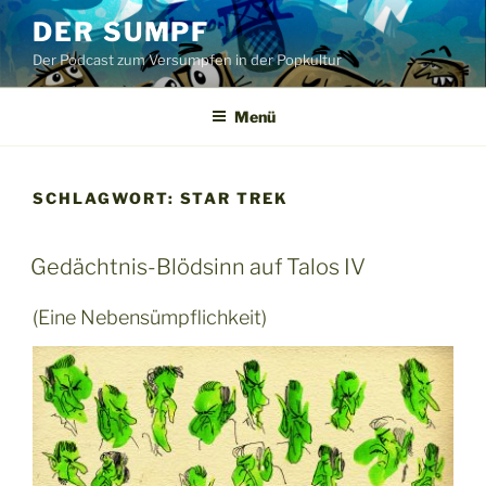
Zum
DER SUMPF
Inhalt
Der Podcast zum Versumpfen in der Popkultur
springen
Menü
SCHLAGWORT:
STAR TREK
Gedächtnis-Blödsinn auf Talos IV
(Eine Nebensümpflichkeit)