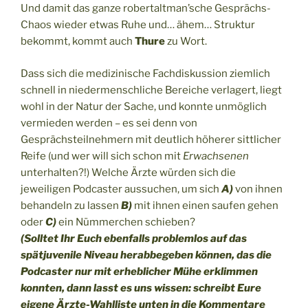
Und damit das ganze robertaltman’sche Gesprächs-
Chaos wieder etwas Ruhe und… ähem… Struktur
bekommt, kommt auch
Thure
zu Wort.
Dass sich die medizinische Fachdiskussion ziemlich
schnell in niedermenschliche Bereiche verlagert, liegt
wohl in der Natur der Sache, und konnte unmöglich
vermieden werden – es sei denn von
Gesprächsteilnehmern mit deutlich höherer sittlicher
Reife (und wer will sich schon mit
Erwachsenen
unterhalten?!) Welche Ärzte würden sich die
jeweiligen Podcaster aussuchen, um sich
A)
von ihnen
behandeln zu lassen
B)
mit ihnen einen saufen gehen
oder
C)
ein Nümmerchen schieben?
(Solltet Ihr Euch ebenfalls problemlos auf das
spätjuvenile Niveau herabbegeben können, das die
Podcaster nur mit erheblicher Mühe erklimmen
konnten, dann lasst es uns wissen: schreibt Eure
eigene Ärzte-Wahlliste unten in die Kommentare