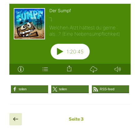
teilen
teilen
RSS-feed
Seitennummerierung
Vorherige
Seite
3
Seite
der
Beiträge