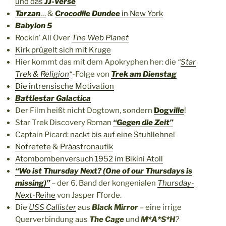
und das
JJ-Verse
Tarzan
…
&
Crocodile Dundee
in New York
Babylon 5
Rockin’ All Over
The Web Planet
Kirk prügelt sich mit Kruge
Hier kommt das mit dem Apokryphen her: die
“
Star
Trek & Religion
“
-Folge von
Trek am Dienstag
Die intrensische Motivation
Battlestar Galactica
Der Film heißt nicht Dogtown, sondern
Dog
ville
!
Star Trek Discovery Roman
“Gegen die Zeit”
Captain Picard:
nackt bis auf eine Stuhllehne
!
Nofretete
&
Präastronautik
Atombombenversuch 1952 im Bikini Atoll
“Wo ist Thursday Next? (One of our Thursdays is
missing)”
– der 6. Band der kongenialen
Thursday-
Next
-Reihe
von Jasper Fforde.
Die
USS Callister
aus
Black Mirror
– eine irrige
Querverbindung aus
The Cage
und
M*A*S*H
?