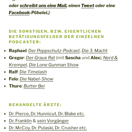
oder
schreibt uns eine Mail
, einen
Tweet
oder eine
Facebook
-Pöbelei.)
DIE SONSTIGEN, BZW. EIGENTLICHEN
BETÄTIGUNGSFELDER DER EINZELNEN
PODCASTER:
Raphael
:
Der Poppschutz-Podcast
,
Die 3. Macht
Gregor
:
Der Graue Rat
(mit
Sascha
und
Alex
),
Nerd &
Krempel
,
Die Lone Gunman Show
Ralf
:
Die Timelash
Felo
:
Die Nabel-Show
Thure
:
Butter Bei
BEHANDELTE ÄRZTE:
Dr. Pierce, Dr. Hunnicut, Dr. Blake etc.
Dr. Franklin
&
sein Vorgänger
Dr. McCoy, Dr. Pulaski, Dr. Crusher etc.