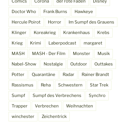
Comics
Corona
der rote Faden
Disney
Doctor Who
Frank Burns
Hawkeye
Hercule Poirot
Horror
Im Sumpf des Grauens
Klinger
Koreakrieg
Krankenhaus
Krebs
Krieg
Krimi
Laberpodcast
margaret
MASH
MASH - Der Film
Monster
Musik
Nabel-Show
Nostalgie
Outdoor
Outtakes
Potter
Quarantäne
Radar
Rainer Brandt
Rassismus
Reha
Schwestern
Star Trek
Sumpf
Sumpf des Verbrechens
Synchro
Trapper
Verbrechen
Weihnachten
winchester
Zeichentrick