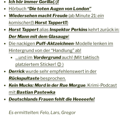
Ich hör immer Gorilla(
z
)!
Hörbuch
“Die toten Augen von London”
Wiedersehen macht Freude
(ab Minute 21:
ein
komischer(!)
Horst Tappert!!
)
Horst Tappert
alias
Inspektor Perkins
kehrt zurück in:
Der Mann mit dem Glasauge
!
Die nackigen
Puff-Aktzeichnen
-Modelle lenken im
Hintergrund von der “Handlung” ab!
…und im
Vordergrund
auch! (Mit taktisch
platziertem Sticker! 😉 )
Derrick
wurde sehr empfehlenswert in der
Rückspultaste
besprochen.
Kein Mucks: Mord in der Rue Morgue
. Krimi-Podcast
mit
Bastian Pastewka
Deutschlands Frauen fehlt die Heeeeefe!
Es ermittelten: Felo, Lars, Gregor