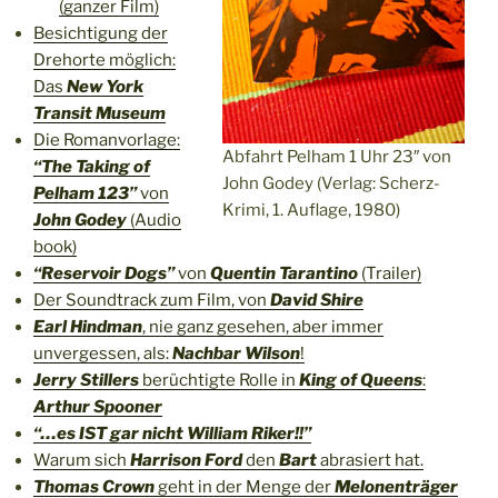
(ganzer Film)
Besichtigung der
Drehorte möglich:
Das
New York
Transit Museum
Die Romanvorlage:
Abfahrt Pelham 1 Uhr 23″ von
“The Taking of
John Godey (Verlag: Scherz-
Pelham 123”
von
Krimi, 1. Auflage, 1980)
John Godey
(Audio
book)
“Reservoir Dogs”
von
Quentin Tarantino
(Trailer)
Der Soundtrack zum Film, von
David Shire
Earl Hindman
, nie ganz gesehen, aber immer
unvergessen, als:
Nachbar Wilson
!
Jerry Stillers
berüchtigte Rolle in
King of Queens
:
Arthur Spooner
“…es IST gar nicht William Riker!!”
Warum sich
Harrison Ford
den
Bart
abrasiert hat.
Thomas Crown
geht in der Menge der
Melonenträger