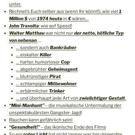
unter.
Rechnet’s Euch selber aus (wenn Ihr könnt!), wie viel
1
Million $
von
1974 heute
in
€
wären…
John Travolta
: wie auf Speed!
Walter Matthau
war nicht nur
der nette, höfliche Typ
von nebenan
…
… sondern auch
Bankräuber
… eiskalter
Killer
… harter, humorloser
Cop
… abgebrühter
Geheimagent
… blutrünstiger
Pirat
… schlampiger
Mitbewohner
… erbärmlicher
Trinker
… und überhaupt jede Art von
zwielichtiger Gestalt
.
“Mini-Manhunt”
– die musikalische Untermalung der
unspektakulärsten Gangster-Jagd
!
Rauchen kann gefährlich sein!
“Gesundheit!”
– das ikonische Ende des Films
So ein
rotes Licht
hat nicht immer was beruhigendes…