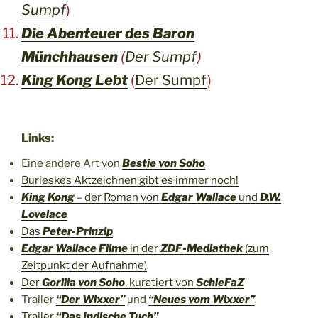
Sumpf
)
Die Abenteuer des Baron
Münchhausen
(
Der Sumpf
)
King Kong Lebt
(
Der Sumpf
)
Links:
Eine andere Art von
Bestie von Soho
Burleskes Aktzeichnen gibt es immer noch!
King Kong
– der Roman von
Edgar Wallace
und
D.W.
Lovelace
Das
Peter-Prinzip
Edgar Wallace Filme
in der
ZDF-Mediathek
(zum
Zeitpunkt der Aufnahme)
Der
Gorilla von Soho
, kuratiert von
SchleFaZ
Trailer
“Der Wixxer”
und
“Neues vom Wixxer”
Trailer
“Das Indische Tuch”