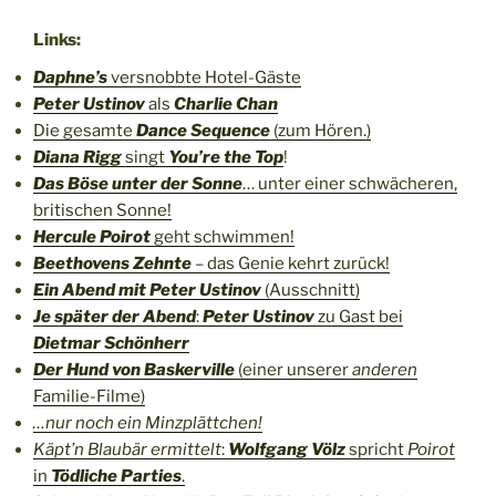
Links:
Daphne’s
versnobbte Hotel-Gäste
Peter Ustinov
als
Charlie Chan
Die gesamte
Dance Sequence
(zum Hören.)
Diana Rigg
singt
You’re the Top
!
Das Böse unter der Sonne
… unter einer schwächeren,
britischen Sonne!
Hercule Poirot
geht schwimmen!
Beethovens Zehnte
– das Genie kehrt zurück!
Ein Abend mit Peter Ustinov
(Ausschnitt)
Je später der Abend
:
Peter Ustinov
zu Gast bei
Dietmar Schönherr
Der Hund von Baskerville
(einer unserer
anderen
Familie-Filme)
…nur noch ein Minzplättchen!
Käpt’n Blaubär ermittelt
:
Wolfgang Völz
spricht
Poirot
in
Tödliche Parties
.