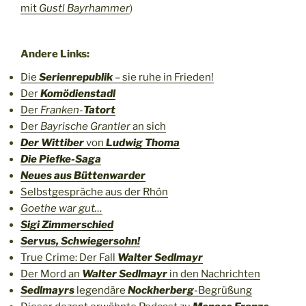
mit
Gustl Bayrhammer
)
Andere Links:
Die
Serienrepublik
– sie ruhe in Frieden!
Der
Komödienstadl
Der
Franken-
Tatort
Der
Bayrische Grantler
an sich
Der Wittiber
von
Ludwig Thoma
Die Piefke-Saga
Neues aus Büttenwarder
Selbstgespräche aus der Rhön
Goethe war gut…
Sigi Zimmerschied
Servus, Schwiegersohn!
True Crime: Der Fall
Walter Sedlmayr
Der Mord an
Walter Sedlmayr
in den Nachrichten
Sedlmayrs
legendäre
Nockherberg
-Begrüßung