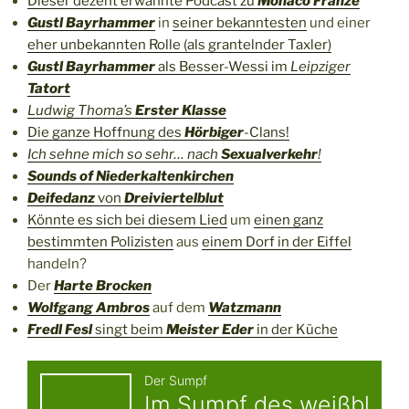
Dieser dezent erwähnte Podcast zu
Monaco Franze
Gustl Bayrhammer
in
seiner bekanntesten
und einer
eher unbekannten Rolle (als grantelnder Taxler)
Gustl Bayrhammer
als Besser-Wessi im
Leipziger
Tatort
Ludwig Thoma’s
Erster Klasse
Die ganze Hoffnung des
Hörbiger
-Clans!
Ich sehne mich so sehr… nach
Sexualverkehr
!
Sounds of Niederkaltenkirchen
Deifedanz
von
Dreiviertelblut
Könnte es sich bei diesem Lied
um
einen ganz
bestimmten Polizisten
aus
einem Dorf in der Eiffel
handeln?
Der
Harte Brocken
Wolfgang Ambros
auf dem
Watzmann
Fredl Fesl
singt beim
Meister Eder
in der Küche