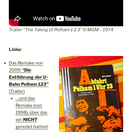
Trailer “The Taking of Pelham 1 2 3” © MGM – 1974
Links:
Das Remake von
2009:
“Die
Entführung der U-
Bahn Pelham 123”
(Trailer)
…und das
Remake (von
1998), über das
wir
NICHT
geredet hatten!