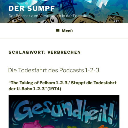
Zum
DER SUMPF
Inhalt
Der Podcast zum Versumpfen in der Popkultur
springen
Menü
SCHLAGWORT:
VERBRECHEN
Die Todesfahrt des Podcasts 1-2-3
“The Taking of Pelham 1-2-3 / Stoppt die Todesfahrt
der U-Bahn 1-2-3” (1974)