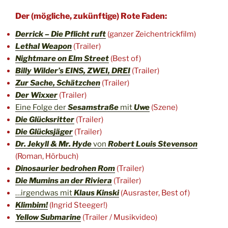
Der (mögliche, zukünftige) Rote Faden:
Derrick – Die Pflicht ruft
(ganzer Zeichentrickfilm)
Lethal Weapon
(Trailer)
Nightmare on Elm Street
(Best of)
Billy Wilder’s EINS, ZWEI, DREI
(Trailer)
Zur Sache, Schätzchen
(Trailer)
Der Wixxer
(Trailer)
Eine Folge der
Sesamstraße
mit
Uwe
(Szene)
Die Glücksritter
(Trailer)
Die Glücksjäger
(Trailer)
Dr. Jekyll & Mr. Hyde
von
Robert Louis Stevenson
(Roman, Hörbuch)
Dinosaurier bedrohen Rom
(Trailer)
Die Mumins an der Riviera
(Trailer)
…irgendwas mit
Klaus Kinski
(Ausraster, Best of)
Klimbim!
(Ingrid Steeger!)
Yellow Submarine
(Trailer / Musikvideo)