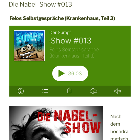
Die Nabel-Show #013
Felos Selbstgespräche (Krankenhaus, Teil 3)
Nach
dem
hochdra
matisch