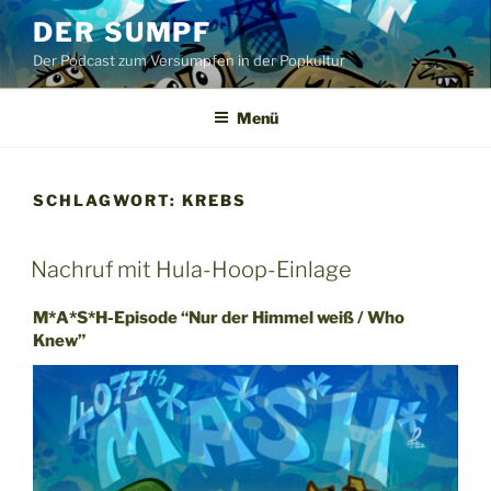
Zum
DER SUMPF
Inhalt
Der Podcast zum Versumpfen in der Popkultur
springen
Menü
SCHLAGWORT:
KREBS
Nachruf mit Hula-Hoop-Einlage
M*A*S*H-Episode “Nur der Himmel weiß / Who
Knew”