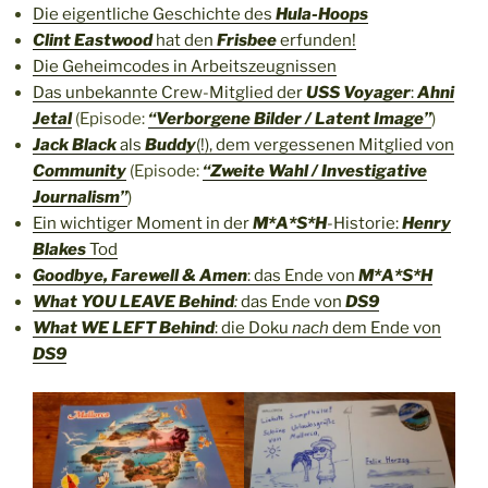
Die eigentliche Geschichte des
Hula-Hoops
Clint Eastwood
hat den
Frisbee
erfunden!
Die Geheimcodes in Arbeitszeugnissen
Das unbekannte Crew-Mitglied der
USS Voyager
:
Ahni
Jetal
(Episode:
“Verborgene Bilder / Latent Image”
)
Jack Black
als
Buddy
(!), dem vergessenen Mitglied von
Community
(Episode:
“Zweite Wahl / Investigative
Journalism”
)
Ein wichtiger Moment in der
M*A*S*H
-Historie:
Henry
Blakes
Tod
Goodbye, Farewell & Amen
: das Ende von
M*A*S*H
What YOU LEAVE Behind
:
das Ende von
DS9
What WE LEFT Behind
: die Doku
nach
dem Ende von
DS9