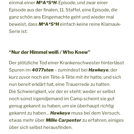
einmal einer
M*A*S*H
-Episode, und zwar einer
Episode aus der finalen, 11. Staffel, eine Episode, die
ganz schön ans Eingemachte geht und wieder mal
beweist, dass
M*A*S*H
einfach keine reine Klamauk-
Serie ist:
“Nur der Himmel weiß / Who Knew”
Der plötzliche Tod einer Krankenschwester hinterlässt
Spuren im
4077sten
– zumindest bei
Hawkeye
, der
kurz zuvor noch ein Tête-à-Tête mit ihr hatte, und sich
nun bereit erklärt hat, eine Trauerrede zu halten.
Die Schwierigkeit, vor der er steht: weder er selbst
noch sonst irgendjemand im Camp scheint sie gut
genug gekannt zu haben, um sie überhaupt
richtig
gekannt zu haben…
Hawkeye
muss bei dem Versuch,
etwas mehr über
Millie Carpenter
zu erfahren, einiges
über sich selbst herausfinden.