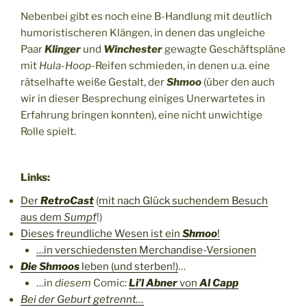
Nebenbei gibt es noch eine B-Handlung mit deutlich
humoristischeren Klängen, in denen das ungleiche
Paar
Klinger
und
Winchester
gewagte Geschäftspläne
mit
Hula-Hoop
-Reifen schmieden, in denen u.a. eine
rätselhafte weiße Gestalt, der
Shmoo
(über den auch
wir in dieser Besprechung einiges Unerwartetes in
Erfahrung bringen konnten), eine nicht unwichtige
Rolle spielt.
Links:
Der
RetroCast
(
mit nach Glück suchendem Besuch
aus dem
Sumpf
!)
Dieses freundliche Wesen ist ein
Shmoo
!
…in verschiedensten Merchandise-Versionen
Die
Shmoos
leben (und sterben!)
…
…in
diesem
Comic:
Li’l Abner
von
Al Capp
Bei der Geburt getrennt…