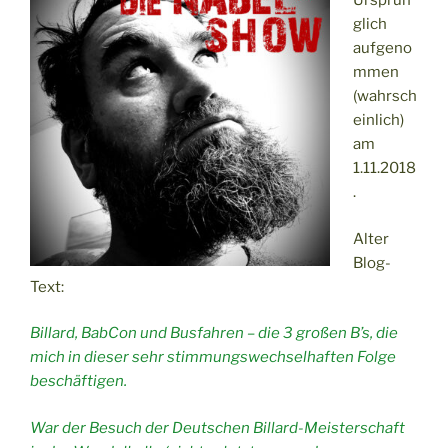
Ursprün
glich
aufgeno
mmen
(wahrsch
einlich)
am
1.11.2018
.
Alter
Blog-
Text:
Billard, BabCon und Busfahren – die 3 großen B’s, die
mich in dieser sehr stimmungswechselhaften Folge
beschäftigen.
War der Besuch der Deutschen Billard-Meisterschaft