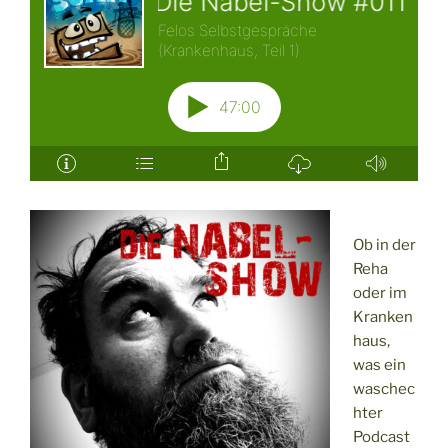
Ob in der
Reha
oder im
Kranken
haus,
was ein
waschec
hter
Podcast