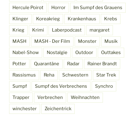
Hercule Poirot
Horror
Im Sumpf des Grauens
Klinger
Koreakrieg
Krankenhaus
Krebs
Krieg
Krimi
Laberpodcast
margaret
MASH
MASH - Der Film
Monster
Musik
Nabel-Show
Nostalgie
Outdoor
Outtakes
Potter
Quarantäne
Radar
Rainer Brandt
Rassismus
Reha
Schwestern
Star Trek
Sumpf
Sumpf des Verbrechens
Synchro
Trapper
Verbrechen
Weihnachten
winchester
Zeichentrick