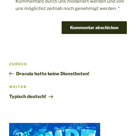
Kommentare durch uns moderiert werden und von
uns möglichst zeitnah noch genehmigt werden.
*
Beitragsnavigation
Vorheriger
ZURÜCK
Beitrag
Dracula hatte keine Dienstboten!
Nächster
WEITER
Beitrag
Typisch deutsch!