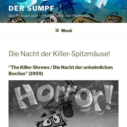
Zum
DER SUMPF
Inhalt
Der Podcast zum Versumpfen in der Popkultur
springen
Menü
Die Nacht der Killer-Spitzmäuse!
“The Killer-Shrews / Die Nacht der unheimlichen
Bestien” (1959)