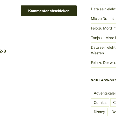
Data sein elek
Mia
zu
Dracula 
Felo
zu
Mord im
Tanja
zu
Mord i
Data sein elek
-2-3
Westen
Felo
zu
Der wil
SCHLAGWÖR
Adventskale
Comics
C
Disney
Do