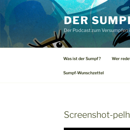
Zum
Inhalt
DER SUMP
springen
Der Podcast zum Versumpfen i
Was ist der Sumpf?
Wer rede
Sumpf-Wunschzettel
Screenshot-pel