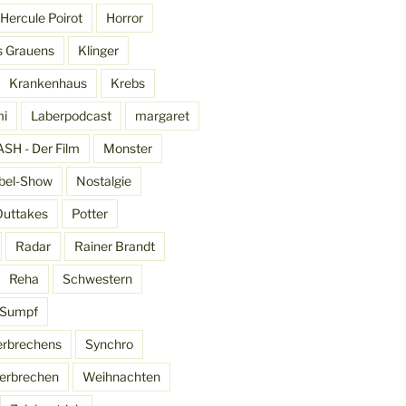
Hercule Poirot
Horror
s Grauens
Klinger
Krankenhaus
Krebs
mi
Laberpodcast
margaret
SH - Der Film
Monster
bel-Show
Nostalgie
Outtakes
Potter
Radar
Rainer Brandt
Reha
Schwestern
Sumpf
erbrechens
Synchro
erbrechen
Weihnachten