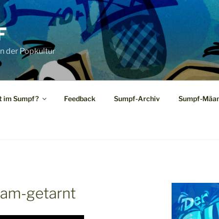
F
n der Popkultur
t im Sumpf?
Feedback
Sumpf-Archiv
Sumpf-Mäan
ham-getarnt