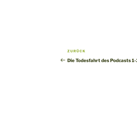
Beitragsnavigation
Vorheriger
ZURÜCK
Beitrag
Die Todesfahrt des Podcasts 1