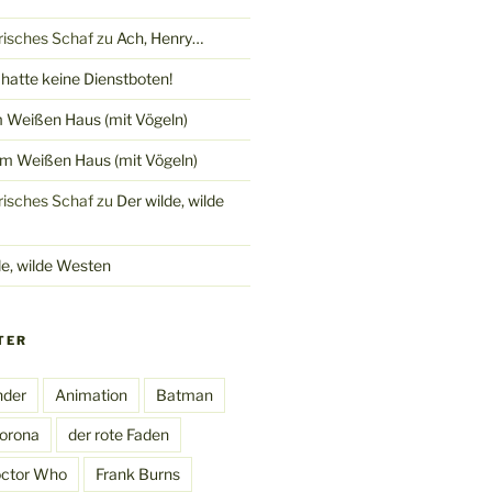
trisches Schaf
zu
Ach, Henry…
hatte keine Dienstboten!
 Weißen Haus (mit Vögeln)
m Weißen Haus (mit Vögeln)
trisches Schaf
zu
Der wilde, wilde
de, wilde Westen
TER
nder
Animation
Batman
orona
der rote Faden
ctor Who
Frank Burns