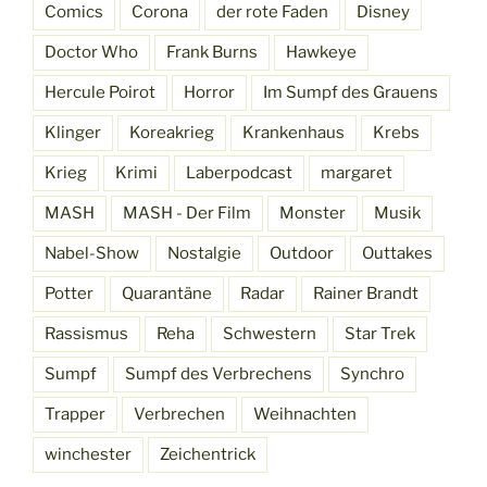
Comics
Corona
der rote Faden
Disney
Doctor Who
Frank Burns
Hawkeye
Hercule Poirot
Horror
Im Sumpf des Grauens
Klinger
Koreakrieg
Krankenhaus
Krebs
Krieg
Krimi
Laberpodcast
margaret
MASH
MASH - Der Film
Monster
Musik
Nabel-Show
Nostalgie
Outdoor
Outtakes
Potter
Quarantäne
Radar
Rainer Brandt
Rassismus
Reha
Schwestern
Star Trek
Sumpf
Sumpf des Verbrechens
Synchro
Trapper
Verbrechen
Weihnachten
winchester
Zeichentrick