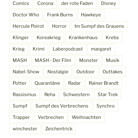
Comics
Corona
der rote Faden
Disney
Doctor Who
Frank Burns
Hawkeye
Hercule Poirot
Horror
Im Sumpf des Grauens
Klinger
Koreakrieg
Krankenhaus
Krebs
Krieg
Krimi
Laberpodcast
margaret
MASH
MASH - Der Film
Monster
Musik
Nabel-Show
Nostalgie
Outdoor
Outtakes
Potter
Quarantäne
Radar
Rainer Brandt
Rassismus
Reha
Schwestern
Star Trek
Sumpf
Sumpf des Verbrechens
Synchro
Trapper
Verbrechen
Weihnachten
winchester
Zeichentrick