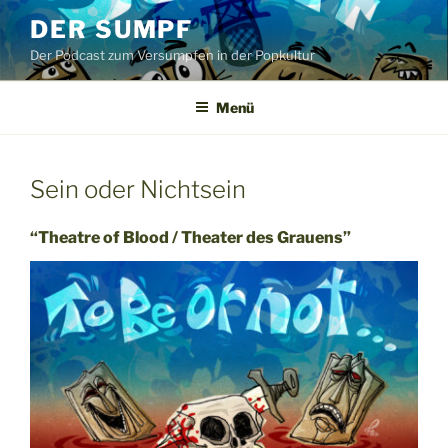
Zum
DER SUMPF
Inhalt
Der Podcast zum Versumpfen in der Popkultur
springen
Menü
Sein oder Nichtsein
“Theatre of Blood / Theater des Grauens”