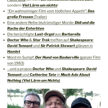
sondern
Viel Lärm um nichts
!
“Ein wahnsinniger Film vom tödlichen Appetit”
:
Das
große Fressen
(Trailer)
Eine andere Reihe blutrünstiger Morde:
Didi und die
Rache der Enterbten
Die berüchtigte
Lust-Orgel
aus
Barbarella
Doctor Who
&
Star Trek
treffen auf
Shakespeare
:
David Tennant
und
Sir Patrick Stewart
glänzen in
Hamlet
Mord im Sumpf:
Der Hund von Baskerville
(ganzer Film
von 1983)
…und a propos
Doctor Who
und
Shakespeare
:
David
Tennant
und
Catherine Tate
in
Much Ado About
Nothing (Viel Lärm um Nichts)