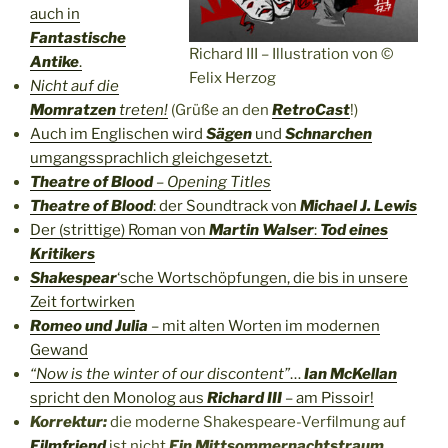
auch in
Fantastische
Richard III – Illustration von ©
Antike
.
Felix Herzog
Nicht auf die
Momratzen
treten!
(Grüße an den
RetroCast
!)
Auch im Englischen wird
Sägen
und
Schnarchen
umgangssprachlich gleichgesetzt.
Theatre of Blood
– Opening Titles
Theatre of Blood
: der Soundtrack von
Michael J. Lewis
Der (strittige) Roman von
Martin Walser
:
Tod eines
Kritikers
Shakespear
‘sche Wortschöpfungen, die bis in unsere
Zeit fortwirken
Romeo und Julia
– mit alten Worten im modernen
Gewand
“Now is the winter of our discontent”
…
Ian McKellan
spricht den Monolog aus
Richard III
– am Pissoir!
Korrektur:
die moderne Shakespeare-Verfilmung auf
Filmfriend
ist nicht
Ein Mittsommernachtstraum
,