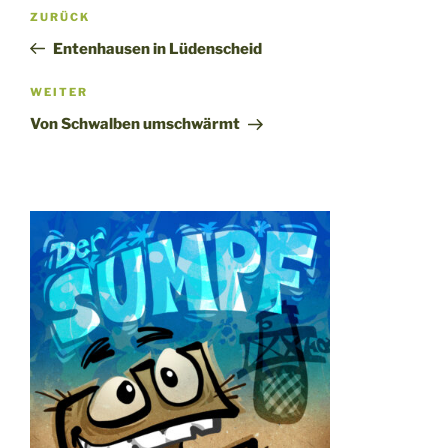
Beitragsnavigation
Vorheriger
ZURÜCK
Beitrag
Entenhausen in Lüdenscheid
Nächster
WEITER
Beitrag
Von Schwalben umschwärmt