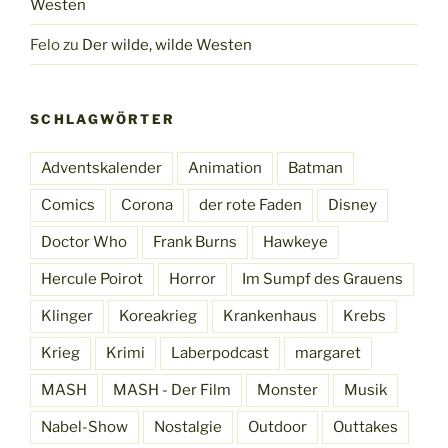
Westen
Felo
zu
Der wilde, wilde Westen
SCHLAGWÖRTER
Adventskalender
Animation
Batman
Comics
Corona
der rote Faden
Disney
Doctor Who
Frank Burns
Hawkeye
Hercule Poirot
Horror
Im Sumpf des Grauens
Klinger
Koreakrieg
Krankenhaus
Krebs
Krieg
Krimi
Laberpodcast
margaret
MASH
MASH - Der Film
Monster
Musik
Nabel-Show
Nostalgie
Outdoor
Outtakes