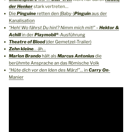
der Henker
stark vertreten…
Die
Pinguine
retten den (Baby-)
Pinguin
aus der
Kanalisation
“Heh! Wo fährst Du hin!? Nimm mich mit!”
–
Hektor &
Achill
in der
Playmobil®
-Ausführung
Theatre of Blood
(der Gemetzel-Trailer)
Zehn kleine
… äh…
Marlon Brando
hält als
Marcus Antonius
die
berühmte Ansprache an das Römische Volk
“Hüte dich vor den Iden des März!”
… in
Carry On
-
Manier