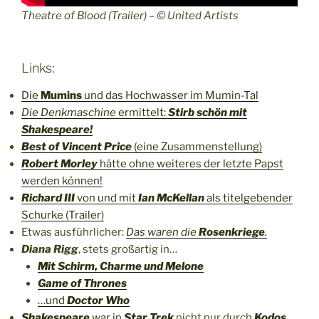
Theatre of Blood (Trailer) – © United Artists
Links:
Die
Mumins
und das Hochwasser im Mumin-Tal
Die Denkmaschine
ermittelt:
Stirb schön mit
Shakespeare!
Best of Vincent Price
(eine Zusammenstellung)
Robert Morley
hätte ohne weiteres der letzte Papst
werden können!
Richard III
von und mit
Ian McKellan
als titelgebender
Schurke (Trailer)
Etwas ausführlicher:
Das waren die
Rosenkriege
.
Diana Rigg
, stets großartig in…
Mit Schirm, Charme und Melone
Game of Thrones
…und
Doctor Who
Shakespeare
war in
Star Trek
nicht nur durch
Kodos,