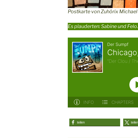
Postkarte von Zuhörix Michael
Es plauderten: Sabine und Felo.
teilen
teile