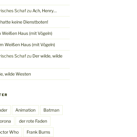
trisches Schaf
zu
Ach, Henry…
hatte keine Dienstboten!
 Weißen Haus (mit Vögeln)
m Weißen Haus (mit Vögeln)
trisches Schaf
zu
Der wilde, wilde
de, wilde Westen
TER
nder
Animation
Batman
orona
der rote Faden
ctor Who
Frank Burns