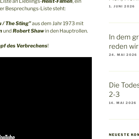
Liste an Lieblings-
Heist-Filmen
, ein
1. JUNI 2026
rer Besprechungs-Liste steht:
 / The Sting”
aus dem Jahr 1973 mit
n
und
Robert Shaw
in den Hauptrollen.
In dem g
reden wir
pf des Verbrechens
!
24. MAI 2026
Die Todes
2-3
14. MAI 2026
NEUESTE KO