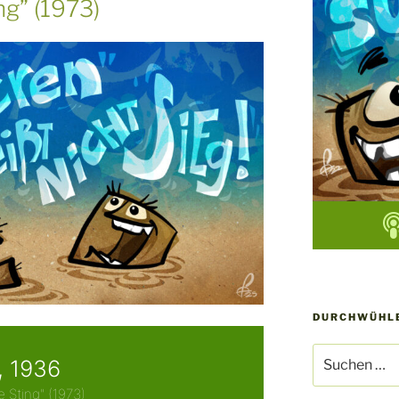
ng” (1973)
DURCHWÜHLE
Suchen
nach: