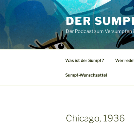
Zum
Inhalt
DER SUMP
springen
Der Podcast zum Versumpfen i
Was ist der Sumpf?
Wer rede
Sumpf-Wunschzettel
Chicago, 1936