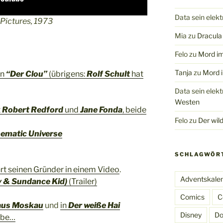
Data sein elek
l Pictures, 1973
Mia
zu
Dracula 
Felo
zu
Mord im
Tanja
zu
Mord i
on
“Der Clou”
(übrigens:
Rolf Schult
hat
Data sein elek
Westen
t
Robert Redford
und
Jane Fonda
, beide
Felo
zu
Der wil
nematic Universe
SCHLAGWÖR
rt seinen Gründer in einem Video
.
Adventskale
y & Sundance Kid)
(Trailer)
Comics
C
aus Moskau
und
in
Der weiße Hai
Disney
Do
rbe…