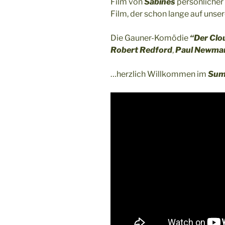
Film von
Sabines
persönlicher 
Film, der schon lange auf unse
Die Gauner-Komödie
“Der Clou
Robert Redford
,
Paul Newma
…herzlich Willkommen im
Sum