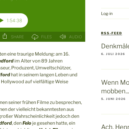
Log-in
RSS-FEED
Denkmäle
ten eine traurige Meldung: am 16.
6. JULI 2026
edford
im Alter von 89 Jahren
sseur, Produzent, Umweltschützer,
dford
hat in seinem langen Leben und
Wenn Mo
r Hollywood auf vielfältige Weise
mobben...
5. JUNI 2026
nen seiner frühen Filme zu besprechen,
nen der vielleicht bekanntesten aus
 großer Wahrscheinlichkeit jedoch den
dford
, den
Felo
je gesehen hatte, ein
Ach, Henry