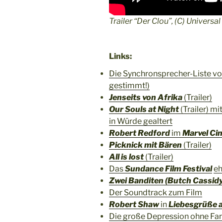
Trailer “Der Clou”, (C) Universa
Links:
Die Synchronsprecher-Liste v
gestimmt!)
Jenseits von Afrika
(Trailer)
Our Souls at Night
(Trailer) mi
in Würde gealtert
Robert Redford
im
Marvel Ci
Picknick mit Bären
(Trailer)
All is lost
(Trailer)
Das
Sundance Film Festival
eh
Zwei Banditen (Butch Cassid
Der Soundtrack zum Film
Robert Shaw
in
Liebesgrüße 
Die große Depression ohne Fa