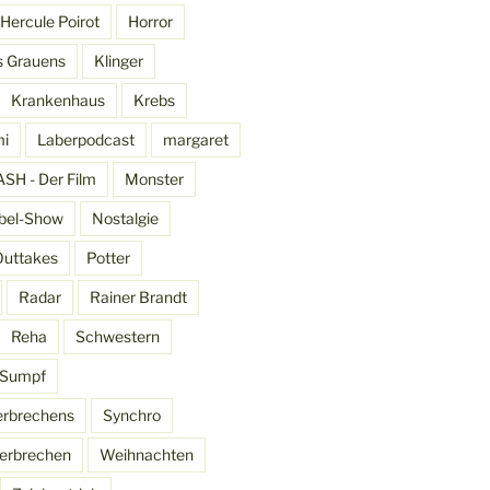
Hercule Poirot
Horror
s Grauens
Klinger
Krankenhaus
Krebs
mi
Laberpodcast
margaret
SH - Der Film
Monster
bel-Show
Nostalgie
Outtakes
Potter
Radar
Rainer Brandt
Reha
Schwestern
Sumpf
erbrechens
Synchro
erbrechen
Weihnachten