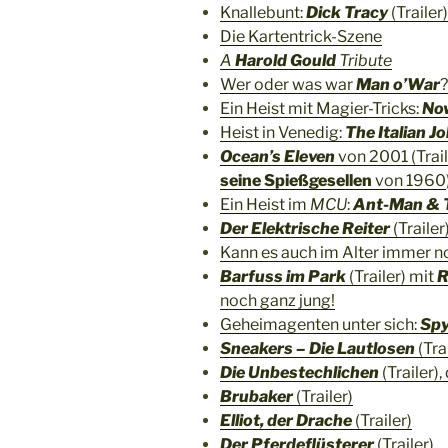
Knallebunt:
Dick Tracy
(Trailer)
Die Kartentrick-Szene
A
Harold Gould
Tribute
Wer oder was war
Man o’War
?
Ein Heist mit Magier-Tricks:
Now
Heist in Venedig:
The Italian J
Ocean’s Eleven
von 2001 (Trail
seine Spießgesellen
von 1960
Ein Heist im
MCU
:
Ant-Man & 
Der Elektrische Reiter
(Trailer
Kann es auch im Alter immer n
Barfuss im Park
(Trailer) mit
R
noch ganz jung!
Geheimagenten unter sich:
Sp
Sneakers – Die Lautlosen
(Tra
Die Unbestechlichen
(Trailer),
Brubaker
(Trailer)
Elliot, der Drache
(Trailer)
Der Pferdeflüsterer
(Trailer)