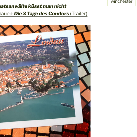
winchester
aatsanwälte küsst man nicht
chauen:
Die 3 Tage des Condors
(Trailer)