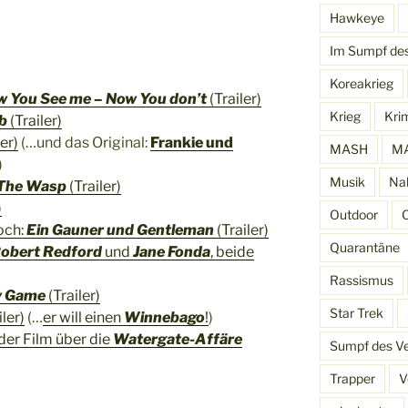
Hawkeye
Im Sumpf de
Koreakrieg
 You See me – Now You don’t
(Trailer)
Krieg
Kri
ob
(Trailer)
er)
(…und das Original:
Frankie und
MASH
MA
)
Musik
Na
The Wasp
(Trailer)
)
Outdoor
och:
Ein Gauner und Gentleman
(Trailer)
Quarantäne
obert Redford
und
Jane Fonda
, beide
Rassismus
y Game
(Trailer)
Star Trek
iler)
(…
er will einen
Winnebago
!
)
 der Film über die
Watergate-Affäre
Sumpf des V
Trapper
V