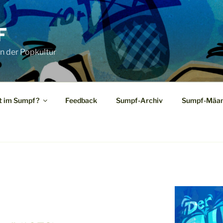
F
n der Popkultur
t im Sumpf?
Feedback
Sumpf-Archiv
Sumpf-Mäan