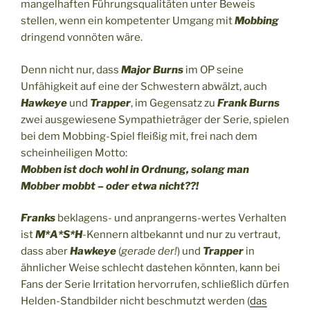
mangelhaften Führungsqualitäten unter Beweis
stellen, wenn ein kompetenter Umgang mit
Mobbing
dringend vonnöten wäre.
Denn nicht nur, dass
Major Burns
im OP seine
Unfähigkeit auf eine der Schwestern abwälzt, auch
Hawkeye
und
Trapper
, im Gegensatz zu
Frank Burns
zwei ausgewiesene Sympathieträger der Serie, spielen
bei dem Mobbing-Spiel fleißig mit, frei nach dem
scheinheiligen Motto:
Mobben ist doch wohl in Ordnung, solang man
Mobber mobbt – oder etwa nicht??!
Franks
beklagens- und anprangerns-wertes Verhalten
ist
M*A*S*H
-Kennern altbekannt und nur zu vertraut,
dass aber
Hawkeye
(
gerade der!
) und
Trapper
in
ähnlicher Weise schlecht dastehen könnten, kann bei
Fans der Serie Irritation hervorrufen, schließlich dürfen
Helden-Standbilder nicht beschmutzt werden (
das