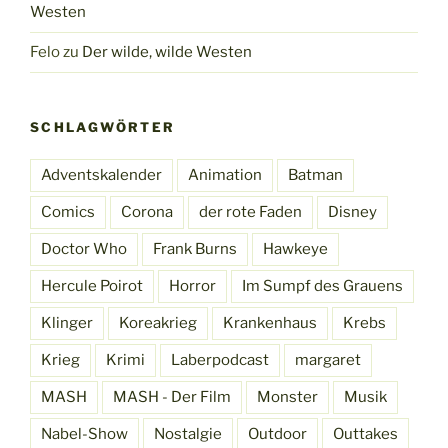
Westen
Felo
zu
Der wilde, wilde Westen
SCHLAGWÖRTER
Adventskalender
Animation
Batman
Comics
Corona
der rote Faden
Disney
Doctor Who
Frank Burns
Hawkeye
Hercule Poirot
Horror
Im Sumpf des Grauens
Klinger
Koreakrieg
Krankenhaus
Krebs
Krieg
Krimi
Laberpodcast
margaret
MASH
MASH - Der Film
Monster
Musik
Nabel-Show
Nostalgie
Outdoor
Outtakes