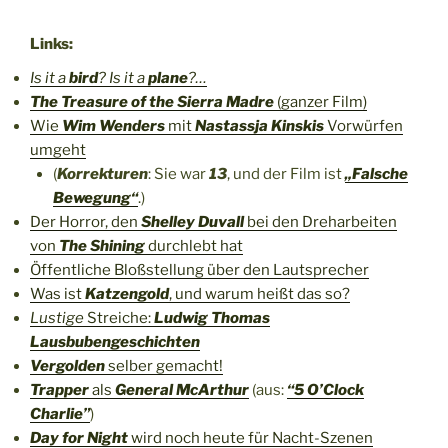
Links:
Is it a
bird
? Is it a
plane
?…
The Treasure of the Sierra Madre
(ganzer Film)
Wie
Wim Wenders
mit
Nastassja Kinskis
Vorwürfen
umgeht
(
Korrekturen
: Sie war
13
, und der Film ist
„Falsche
Bewegung“
.)
Der Horror, den
Shelley Duvall
bei den Dreharbeiten
von
The Shining
durchlebt hat
Öffentliche Bloßstellung über den Lautsprecher
Was ist
Katzengold
, und warum heißt das so?
Lustige
Streiche:
Ludwig Thomas
Lausbubengeschichten
Vergolden
selber gemacht!
Trapper
als
General McArthur
(aus:
“5 O’Clock
Charlie”
)
Day for Night
wird noch heute für Nacht-Szenen