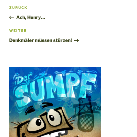
Beitragsnavigation
Vorheriger
ZURÜCK
Beitrag
Ach, Henry…
Nächster
WEITER
Beitrag
Denkmäler müssen stürzen!