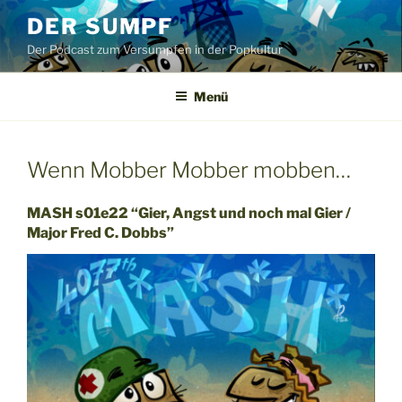
Zum
DER SUMPF
Inhalt
Der Podcast zum Versumpfen in der Popkultur
springen
Menü
Wenn Mobber Mobber mobben…
MASH s01e22 “Gier, Angst und noch mal Gier /
Major Fred C. Dobbs”