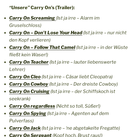
“Unsere”
Carry On’s (Trailer):
Carry On Screaming
(Ist ja irre – Alarm im
Gruselschloss)
Carry On – Don’t Lose Your Head
(Ist ja irre – nur nicht
den Kopf verlieren)
Carry On – Follow That Camel
(Ist ja irre – in der Wüste
fließt kein Waser!)
Carry On Teacher
(Ist ja irre – lauter liebenswerte
Lehrer)
Carry On Cleo
(Ist ja irre – Cäsar liebt Cleopatra)
Carry On Cowboy
(Ist ja irre – Der dreiste Cowboy)
Carry On Cruising
(Ist ja irre – der Schiffskoch ist
seekrank)
Carry On regardless
(Nicht so toll, Süßer!)
Carry On Spying
(Ist ja irre – Agenten auf dem
Pulverfass)
Carry On Jack
(Ist ja irre – ‘ne abgetakelte Fregatte)
Carry On Sergeant
(Kopf hoch, Brust raus!)