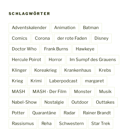
SCHLAGWÖRTER
Adventskalender
Animation
Batman
Comics
Corona
der rote Faden
Disney
Doctor Who
Frank Burns
Hawkeye
Hercule Poirot
Horror
Im Sumpf des Grauens
Klinger
Koreakrieg
Krankenhaus
Krebs
Krieg
Krimi
Laberpodcast
margaret
MASH
MASH - Der Film
Monster
Musik
Nabel-Show
Nostalgie
Outdoor
Outtakes
Potter
Quarantäne
Radar
Rainer Brandt
Rassismus
Reha
Schwestern
Star Trek