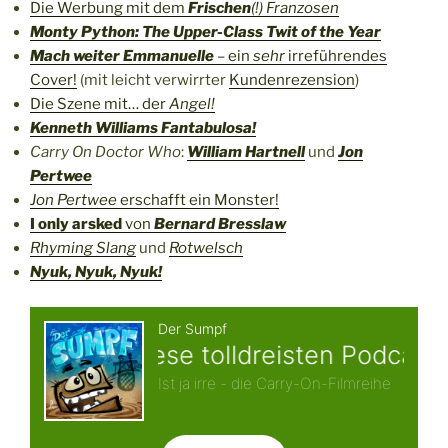
Die Werbung mit dem
Frischen
(!) Franzosen
Monty Python: The Upper-Class Twit of the Year
Mach weiter Emmanuelle
– ein
sehr
irreführendes
Cover!
(mit leicht verwirrter
Kundenrezension
)
Die Szene mit… der
Angel!
Kenneth Williams Fantabulosa!
Carry On Doctor Who
:
William Hartnell
und
Jon
Pertwee
Jon Pertwee
erschafft ein Monster!
I only arsked
von
Bernard Bresslaw
Rhyming Slang
und
Rotwelsch
Nyuk, Nyuk, Nyuk!