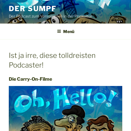
Zum
DER SUMPF
Inhalt
Der Podcast zum Versumpfen in der Popkultur
springen
Menü
Ist ja irre, diese tolldreisten
Podcaster!
Die Carry-On-Filme