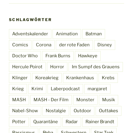
SCHLAGWÖRTER
Adventskalender
Animation
Batman
Comics
Corona
der rote Faden
Disney
Doctor Who
Frank Burns
Hawkeye
Hercule Poirot
Horror
Im Sumpf des Grauens
Klinger
Koreakrieg
Krankenhaus
Krebs
Krieg
Krimi
Laberpodcast
margaret
MASH
MASH - Der Film
Monster
Musik
Nabel-Show
Nostalgie
Outdoor
Outtakes
Potter
Quarantäne
Radar
Rainer Brandt
Rassismus
Reha
Schwestern
Star Trek