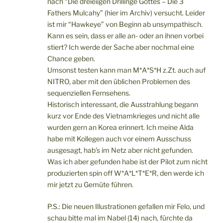
nach “Die dreieiigen Drillinge Gottes – Die 3
Fathers Mulcahy” (hier im Archiv) versucht. Leider
ist mir “Hawkeye” von Beginn ab unsympathisch.
Kann es sein, dass er alle an- oder an ihnen vorbei
stiert? Ich werde der Sache aber nochmal eine
Chance geben.
Umsonst testen kann man M*A*S*H z.Zt. auch auf
NITRO, aber mit den üblichen Problemen des
sequenziellen Fernsehens.
Historisch interessant, die Ausstrahlung begann
kurz vor Ende des Vietnamkrieges und nicht alle
wurden gern an Korea erinnert. Ich meine Alda
habe mit Kollegen auch vor einem Ausschuss
ausgesagt, hab’s im Netz aber nicht gefunden.
Was ich aber gefunden habe ist der Pilot zum nicht
produzierten spin off W*A*L*T*E*R, den werde ich
mir jetzt zu Gemüte führen.
P.S.: Die neuen Illustrationen gefallen mir Felo, und
schau bitte mal im Nabel (14) nach, fürchte da