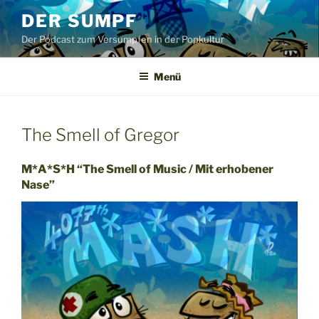
Zum
DER SUMPF
Inhalt
Der Podcast zum Versumpfen in der Popkultur
springen
Menü
The Smell of Gregor
M*A*S*H “The Smell of Music / Mit erhobener
Nase”