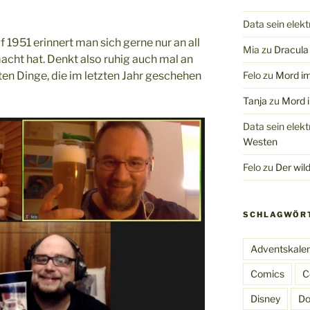
Data sein elek
f 1951 erinnert man sich gerne nur an all
Mia
zu
Dracula 
acht hat. Denkt also ruhig auch mal an
ten Dinge, die im letzten Jahr geschehen
Felo
zu
Mord im
Tanja
zu
Mord i
Data sein elek
Westen
Felo
zu
Der wil
SCHLAGWÖR
Adventskale
Comics
C
Disney
Do