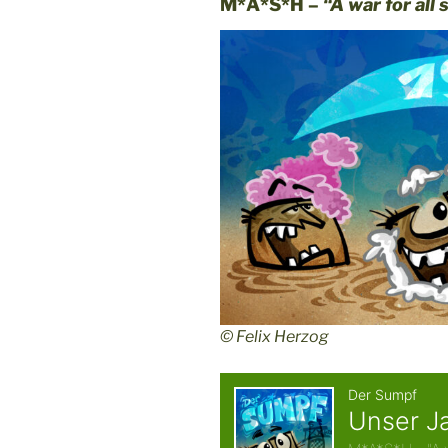
M*A*S*H –
“A war for all
© Felix Herzog