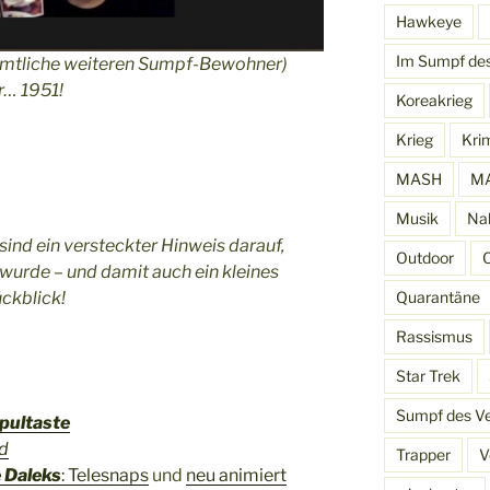
Hawkeye
Im Sumpf de
sämtliche weiteren Sumpf-Bewohner)
r… 1951!
Koreakrieg
Krieg
Kri
MASH
MA
Musik
Na
ind ein versteckter Hinweis darauf,
Outdoor
urde – und damit auch ein kleines
ckblick!
Quarantäne
Rassismus
Star Trek
Sumpf des V
pultaste
ld
Trapper
V
 Daleks
: Telesnaps
und
neu animiert