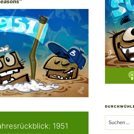
 seasons”
DURCHWÜHLE
Suchen
nach: