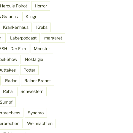
Hercule Poirot
Horror
s Grauens
Klinger
Krankenhaus
Krebs
mi
Laberpodcast
margaret
SH - Der Film
Monster
bel-Show
Nostalgie
Outtakes
Potter
Radar
Rainer Brandt
Reha
Schwestern
Sumpf
erbrechens
Synchro
erbrechen
Weihnachten