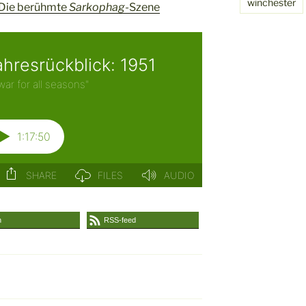
winchester
Die berühmte
Sarkophag
-Szene
n
RSS-feed