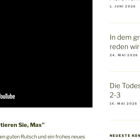
1. JUNI 2026
In dem g
reden wir
24. MAI 2026
Die Todes
2-3
14. MAI 2026
tieren Sie, Max”
NEUESTE KO
en guten Rutsch und ein frohes neues