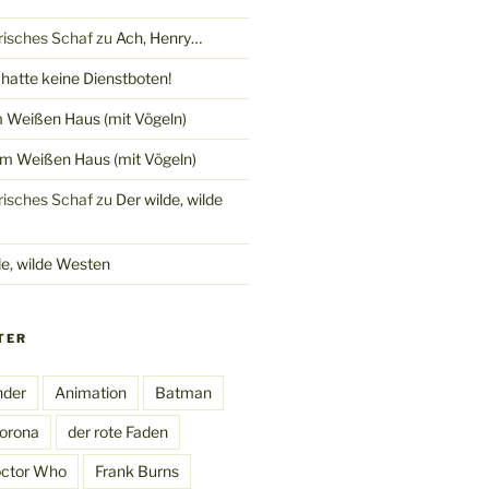
trisches Schaf
zu
Ach, Henry…
hatte keine Dienstboten!
 Weißen Haus (mit Vögeln)
m Weißen Haus (mit Vögeln)
trisches Schaf
zu
Der wilde, wilde
de, wilde Westen
TER
nder
Animation
Batman
orona
der rote Faden
ctor Who
Frank Burns