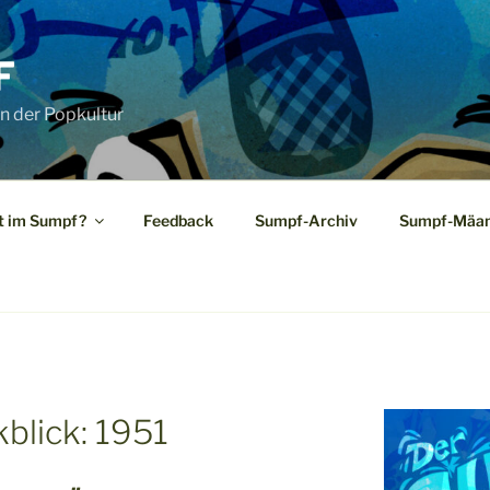
F
n der Popkultur
t im Sumpf?
Feedback
Sumpf-Archiv
Sumpf-Mäan
blick: 1951