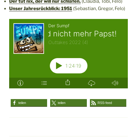
Der tut nix, der will nur schlafen.
(Claudia, Tobi, Felo)
Unser Jahresrückblick: 1951
(Sebastian, Gregor, Felo)
teilen
teilen
RSS-feed