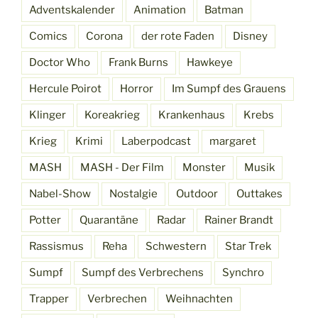
Adventskalender
Animation
Batman
Comics
Corona
der rote Faden
Disney
Doctor Who
Frank Burns
Hawkeye
Hercule Poirot
Horror
Im Sumpf des Grauens
Klinger
Koreakrieg
Krankenhaus
Krebs
Krieg
Krimi
Laberpodcast
margaret
MASH
MASH - Der Film
Monster
Musik
Nabel-Show
Nostalgie
Outdoor
Outtakes
Potter
Quarantäne
Radar
Rainer Brandt
Rassismus
Reha
Schwestern
Star Trek
Sumpf
Sumpf des Verbrechens
Synchro
Trapper
Verbrechen
Weihnachten