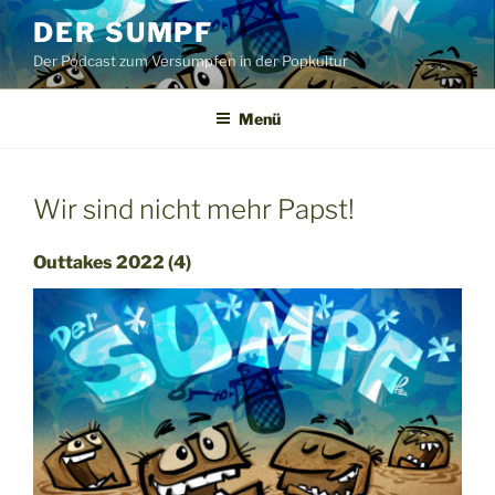
Zum
DER SUMPF
Inhalt
Der Podcast zum Versumpfen in der Popkultur
springen
Menü
Wir sind nicht mehr Papst!
Outtakes 2022 (4)