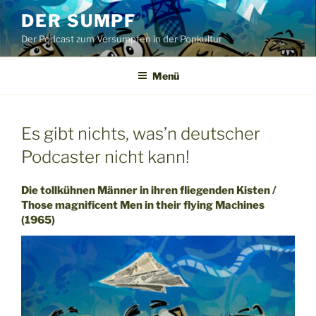
Zum
DER SUMPF
Inhalt
Der Podcast zum Versumpfen in der Popkultur
springen
Menü
Es gibt nichts, was’n deutscher
Podcaster nicht kann!
Die tollkühnen Männer in ihren fliegenden Kisten /
Those magnificent Men in their flying Machines
(1965)