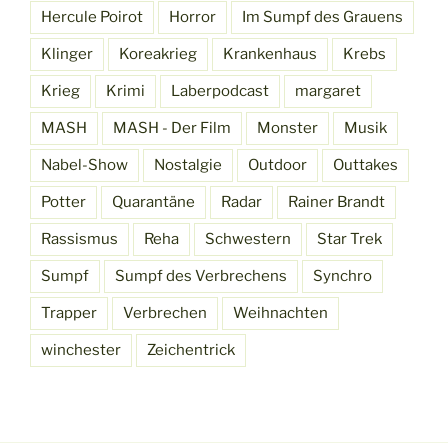
Hercule Poirot
Horror
Im Sumpf des Grauens
Klinger
Koreakrieg
Krankenhaus
Krebs
Krieg
Krimi
Laberpodcast
margaret
MASH
MASH - Der Film
Monster
Musik
Nabel-Show
Nostalgie
Outdoor
Outtakes
Potter
Quarantäne
Radar
Rainer Brandt
Rassismus
Reha
Schwestern
Star Trek
Sumpf
Sumpf des Verbrechens
Synchro
Trapper
Verbrechen
Weihnachten
winchester
Zeichentrick