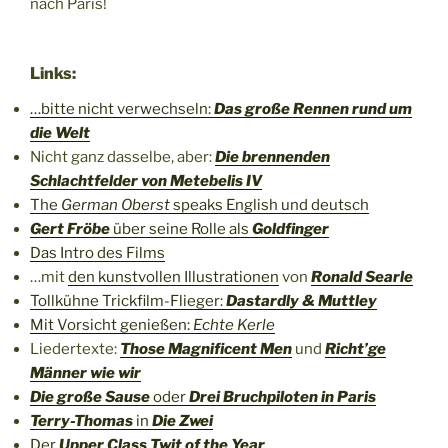
nach Paris!
Links:
…bitte nicht verwechseln:
Das große Rennen rund um
die Welt
Nicht ganz dasselbe, aber:
Die brennenden
Schlachtfelder von Metebelis IV
The
German Oberst
speaks English und deutsch
Gert Fröbe
über seine Rolle als
Goldfinger
Das Intro des Films
…mit
den kunstvollen Illustrationen
von
Ronald Searle
Tollkühne Trickfilm-Flieger:
Dastardly & Muttley
Mit Vorsicht genießen:
Echte Kerle
Liedertexte:
Those Magnificent Men
und
Richt’ge
Männer wie wir
Die große Sause
oder
Drei Bruchpiloten in Paris
Terry-Thomas
in
Die Zwei
Der
Upper Class Twit of the Year