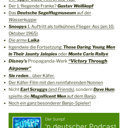
Der 1. fliegende Franke?
Gustav Weißkopf
Das
Deutsche Segelflugmuseum
auf der
Wasserkuppe
Snoopys
1. Auftritt als tollkühnes Flieger-Ass (am 10.
Oktober 1965)
Die arme
Laika
Irgendwie die Fortsetzung:
Those Daring Young Men
in Their Jaunty Jalopies
oder
Monte Carlo Rallye
Disney’s
Propaganda-Werk
“Victory Through
Airpower”
Sie reden
… über Käfer.
Der Käfer-Film mit den rennfahrenden Nonnen
Nicht
Earl Scruggs
(and Friends)
, sondern
Dave Hum
spielte die
Magnificent Men
auf dem Banjo
.
Noch ein ganz besonderer Banjo-Spieler!