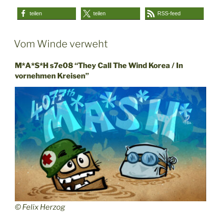
teilen
teilen
RSS-feed
Vom Winde verweht
M*A*S*H s7e08 “They Call The Wind Korea / In
vornehmen Kreisen”
© Felix Herzog