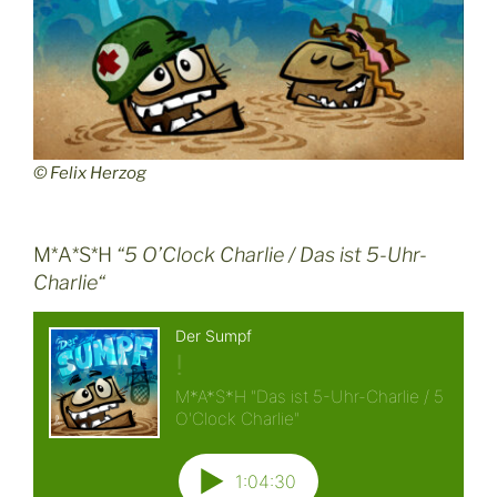
© Felix Herzog
M*A*S*H
“5 O’Clock Charlie /
Das ist 5-Uhr-
Charlie
“