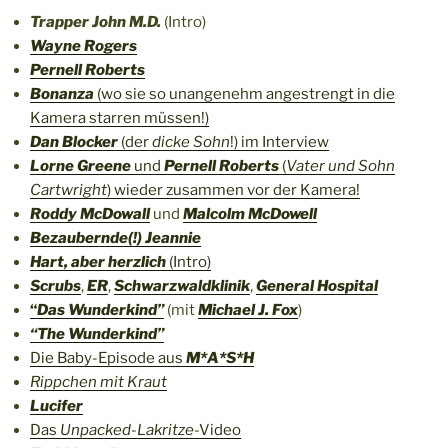
Trapper John M.D.
(Intro)
Wayne Rogers
Pernell Roberts
Bonanza
(wo sie so unangenehm angestrengt in die
Kamera starren müssen!)
Dan Blocker
(der
dicke Sohn
!) im Interview
Lorne Greene
und
Pernell Roberts
(
Vater und Sohn
Cartwright
) wieder zusammen vor der Kamera!
Roddy McDowall
und
Malcolm McDowell
Bezaubernde
(!
) Jeannie
Hart, aber herzlich
(Intro)
Scrubs
,
ER
,
Schwarzwaldklinik
,
General Hospital
“
Das Wunderkind”
(mit
Michael J. Fox
)
“The Wunderkind”
Die Baby-Episode aus
M*A*S*H
Rippchen mit Kraut
Lucifer
Das
Unpacked-Lakritze
-Video