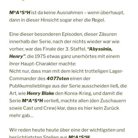
M*A*S*H
ist da keine Ausnahmen – wenn überhaupt,
dann in dieser Hinsicht sogar eher die Regel.
Eine dieser besonderen Episoden, dieser Zäsuren
innerhalb der Serie, nach der nichts wieder war wie
vorher, war das Finale der 3. Staffel,
“Abyssinia,
Henry”
, die 1975 etwas ganz unerhörtes mit einem
ihrer Haupt-Charakter machte:
Nicht nur, dass man mit dem leicht trotteligen Lager-
Commander des
4077sten
einen der
Publikumslieblinge aus der Serie ausscheiden ließ, die
Art, wie
Henry Blake
den Korea-Krieg, und damit die
Serie
M*A*S*H
verließ, machte allen (den Zuschauern
sowie Cast und Crew) klar, dass es hier kein Zurück
mehr gab…
Wir reden heute heute über eine der wichtigsten und
berüchtigtsten Stellen aus
M*A*S*H
: