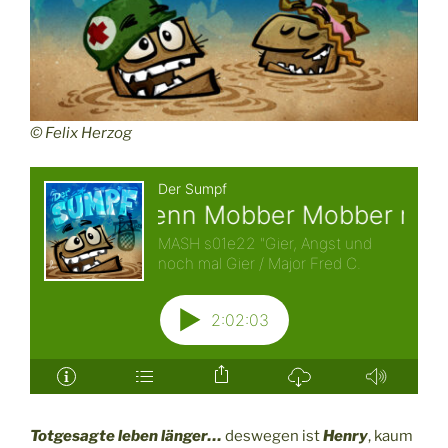
© Felix Herzog
Totgesagte leben länger…
deswegen ist
Henry
, kaum