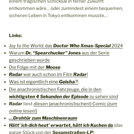
einem tragischen Schicksal in ferner Zukunft
entkommen wäre… oder zumindest einem bequemen,
sicheren Leben in Tokyo entkommen musste…
Links:
Joy to the World
: das
Doctor Who Xmas-Special
2024
Warum
Dr. “Spearchucker” Jones
aus der Serie
geschrieben wurde
Die Folge mit der
Moose
Radar
war auch schon im Film
Radar
!
Was ist eigentlich eine
Geisha
?!
Die anachronistischen Fahrzeuge, die in den
wichtigsten 4 Sekunden der Episode
zu sehen sind
Radar
liest
diesen
(anachronistischen!) Comic
(zum
online lesen!)
…Drehtür zum Maschinenraum
Hätt’ ich dich heut’ erwartet, hätt ich Kuchen da
(das
ganze Stück von der
Sesamstraßen-LP
)