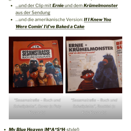
…und der Clip mit
Ernie
und dem
Krümelmonster
aus der Sendung
…und die amerikanische Version:
If I Knew You
Were Comin’ I’d’ve Baked a Cake
“Sesamstraße – Buch und
“Sesamstraße – Buch und
Schallplatte”, Cover (c Poly
Schallplatte”, Booklet (c
Records)
Poly Records)
My Blue Heaven
(
M*A*S*H
-style!)