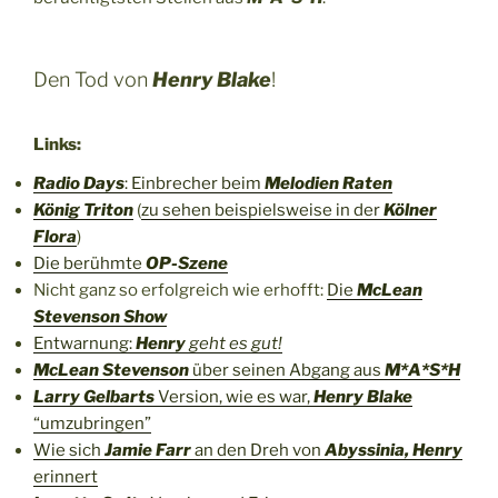
Den Tod von
Henry Blake
!
Links:
Radio Days
: Einbrecher beim
Melodien Raten
König Triton
(
zu sehen beispielsweise in der
Kölner
Flora
)
Die berühmte
OP-Szene
Nicht ganz so erfolgreich wie erhofft:
Die
McLean
Stevenson Show
Entwarnung:
Henry
geht es gut!
McLean Stevenson
über seinen Abgang aus
M*A*S*H
Larry Gelbarts
Version, wie es war,
Henry Blake
“umzubringen”
Wie sich
Jamie Farr
an den Dreh von
Abyssinia, Henry
erinnert