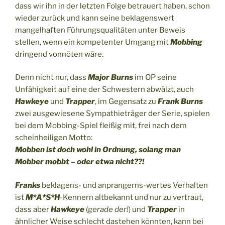
dass wir ihn in der letzten Folge betrauert haben, schon
wieder zurück und kann seine beklagenswert
mangelhaften Führungsqualitäten unter Beweis
stellen, wenn ein kompetenter Umgang mit
Mobbing
dringend vonnöten wäre.
Denn nicht nur, dass
Major Burns
im OP seine
Unfähigkeit auf eine der Schwestern abwälzt, auch
Hawkeye
und
Trapper
, im Gegensatz zu
Frank Burns
zwei ausgewiesene Sympathieträger der Serie, spielen
bei dem Mobbing-Spiel fleißig mit, frei nach dem
scheinheiligen Motto:
Mobben ist doch wohl in Ordnung, solang man
Mobber mobbt – oder etwa nicht??!
Franks
beklagens- und anprangerns-wertes Verhalten
ist
M*A*S*H
-Kennern altbekannt und nur zu vertraut,
dass aber
Hawkeye
(
gerade der!
) und
Trapper
in
ähnlicher Weise schlecht dastehen könnten, kann bei