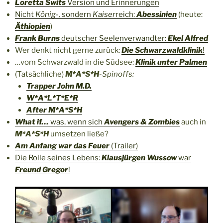
Loretta Swits
Version und Erinnerungen
Nicht
König-,
sondern
Kaiser
reich:
Abessinien
(heute:
Äthiopien
)
Frank Burns
deutscher Seelenverwandter:
Ekel Alfred
Wer denkt nicht gerne zurück:
Die Schwarzwaldklinik
!
…vom Schwarzwald in die Südsee:
Klinik unter Palmen
(Tatsächliche)
M*A*S*H
-Spinoffs:
Trapper John M.D.
W*A*L*T*E*R
After M*A*S*H
What if…
was, wenn sich
Avengers & Zombies
auch in
M*A*S*H
umsetzen ließe?
Am Anfang war das Feuer
(Trailer)
Die Rolle seines Lebens:
Klausjürgen Wussow
war
Freund Gregor
!