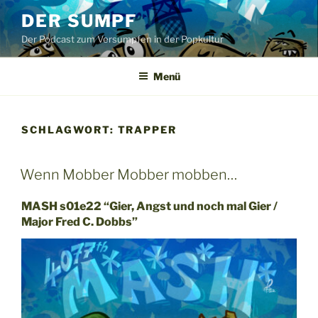
Zum
DER SUMPF
Inhalt
Der Podcast zum Versumpfen in der Popkultur
springen
Menü
SCHLAGWORT:
TRAPPER
Wenn Mobber Mobber mobben…
MASH s01e22 “Gier, Angst und noch mal Gier /
Major Fred C. Dobbs”