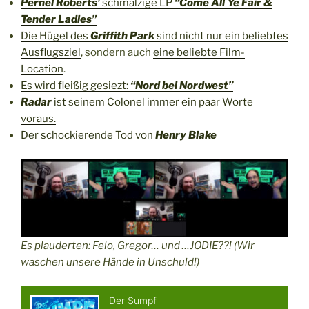
Pernel Roberts’
schmalzige LP
“Come All Ye Fair &
Tender Ladies”
Die Hügel des
Griffith Park
sind nicht nur ein beliebtes
Ausflugsziel
, sondern auch
eine beliebte Film-
Location
.
Es wird fleißig gesiezt:
“Nord bei Nordwest”
Radar
ist seinem Colonel immer ein paar Worte
voraus.
Der schockierende Tod von
Henry Blake
Es plauderten: Felo, Gregor… und …JODIE??! (Wir
waschen unsere Hände in Unschuld!)