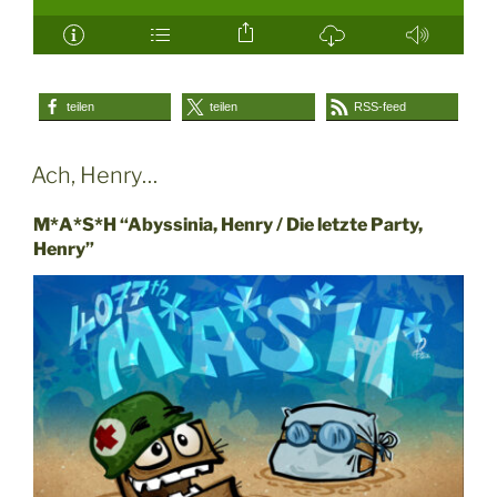
teilen
teilen
RSS-feed
Ach, Henry…
M*A*S*H “Abyssinia, Henry / Die letzte Party,
Henry”