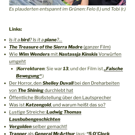
Es plauderten entspannt im Grünen: Felo (l.) und Tobi (r.)
Links:
Is it a
bird
? Is it a
plane
?…
The Treasure of the Sierra Madre
(ganzer Film)
Wie
Wim Wenders
mit
Nastassja Kinskis
Vorwürfen
umgeht
(
Korrekturen
: Sie war
13
, und der Film ist
„Falsche
Bewegung“
.)
Der Horror, den
Shelley Duvall
bei den Dreharbeiten
von
The Shining
durchlebt hat
Öffentliche Bloßstellung über den Lautsprecher
Was ist
Katzengold
, und warum heißt das so?
Lustige
Streiche:
Ludwig Thomas
Lausbubengeschichten
Vergolden
selber gemacht!
Trapper
als
General McArthur
(aus:
“5 O’Clock