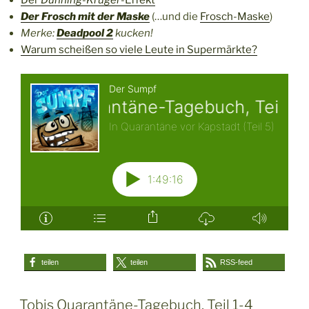
Der
Dunning-Kruger
-Effekt
Der Frosch mit der Maske
(…und die
Frosch-Maske
)
Merke:
Deadpool 2
kucken!
Warum scheißen so viele Leute in Supermärkte?
teilen
teilen
RSS-feed
Tobis Quarantäne-Tagebuch, Teil 1-4