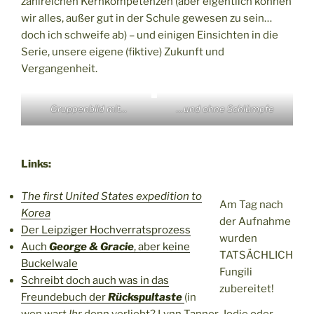
zahlreichen Kernkompetenzen (aber eigentlich können
wir alles, außer gut in der Schule gewesen zu sein…
doch ich schweife ab) – und einigen Einsichten in die
Serie, unsere eigene (fiktive) Zukunft und
Vergangenheit.
Gruppenbild mit…
…und ohne Schlümpfe
Links:
The first United States expedition to
Am Tag nach
Korea
der Aufnahme
Der Leipziger Hochverratsprozess
wurden
Auch
George & Gracie
, aber keine
TATSÄCHLICH
Buckelwale
Fungili
Schreibt doch auch was in das
zubereitet!
Freundebuch der
Rückspultaste
(in
wen wart
Ihr
denn verliebt? Lynn Tanner, Jodie oder