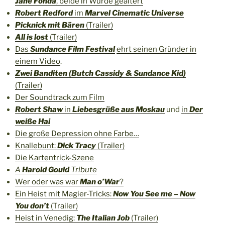
Jane Fonda
, beide in Würde gealtert
Robert Redford
im
Marvel Cinematic Universe
Picknick mit Bären
(Trailer)
All is lost
(Trailer)
Das
Sundance Film Festival
ehrt seinen Gründer in
einem Video
.
Zwei Banditen (Butch Cassidy & Sundance Kid)
(Trailer)
Der Soundtrack zum Film
Robert Shaw
in
Liebesgrüße aus Moskau
und
in
Der
weiße Hai
Die große Depression ohne Farbe…
Knallebunt:
Dick Tracy
(Trailer)
Die Kartentrick-Szene
A
Harold Gould
Tribute
Wer oder was war
Man o’War
?
Ein Heist mit Magier-Tricks:
Now You See me – Now
You don’t
(Trailer)
Heist in Venedig:
The Italian Job
(Trailer)