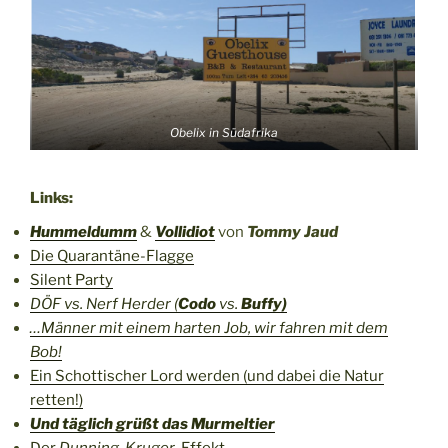
Obelix in Südafrika
Links:
Hummeldumm
&
Vollidiot
von
Tommy Jaud
Die Quarantäne-Flagge
Silent Party
DÖF
vs. Nerf Herder (
Codo
vs.
Buffy)
…Männer mit einem harten Job, wir fahren mit dem
Bob!
Ein Schottischer Lord werden (und dabei die Natur
retten!)
Und täglich grüßt das Murmeltier