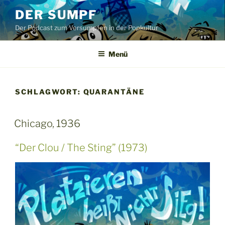
Zum
DER SUMPF
Inhalt
Der Podcast zum Versumpfen in der Popkultur
springen
Menü
SCHLAGWORT:
QUARANTÄNE
Chicago, 1936
“Der Clou / The Sting” (1973)