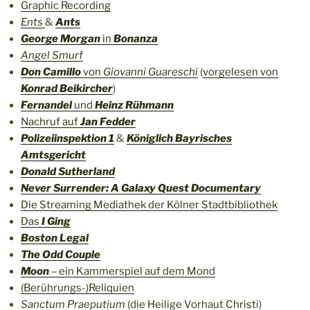
Graphic Recording
Ents
&
Ants
George Morgan
in
Bonanza
Angel Smurf
Don Camillo
von
Giovanni Guareschi
(
vorgelesen von
Konrad Beikircher
)
Fernandel
und
Heinz Rühmann
Nachruf auf
Jan Fedder
Polizeiinspektion 1
&
Königlich Bayrisches
Amtsgericht
Donald Sutherland
Never Surrender: A Galaxy Quest Documentary
Die Streaming Mediathek der Kölner Stadtbibliothek
Das
I Ging
Boston Legal
The Odd Couple
Moon
– ein Kammerspiel auf dem Mond
(Berührungs-)Reliquien
Sanctum Praeputium
(die Heilige Vorhaut Christi)