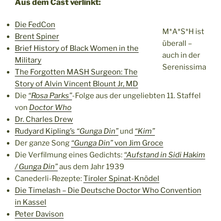
Aus dem Cast verlinkt:
Die FedCon
M*A*S*H ist
Brent Spiner
überall –
Brief History of Black Women in the
auch in der
Military
Serenissima
The Forgotten MASH Surgeon: The
Story of Alvin Vincent Blount Jr, MD
Die
“Rosa Parks”
-Folge aus der ungeliebten 11. Staffel
von
Doctor Who
Dr. Charles Drew
Rudyard Kipling’s
“Gunga Din”
und
“Kim”
Der ganze Song
“Gunga Din”
von Jim Groce
Die Verfilmung eines Gedichts:
“Aufstand in Sidi Hakim
/ Gunga Din”
aus dem Jahr 1939
Canederli-Rezepte:
Tiroler Spinat-Knödel
Die Timelash – Die Deutsche Doctor Who Convention
in Kassel
Peter Davison