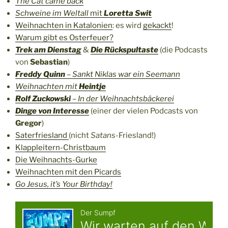
The Cat came back
Schweine im Weltall
mit
Loretta Swit
Weihnachten in Katalonien
: es wird
gekackt
!
Warum gibt es Osterfeuer?
Trek am Dienstag
&
Die Rückspultaste
(die Podcasts
von
Sebastian
)
Freddy Quinn
– Sankt Niklas war ein Seemann
Weihnachten mit
Heintje
Rolf Zuckowski
– In der Weihnachtsbäckerei
Dinge von Interesse
(einer der vielen Podcasts von
Gregor
)
Saterfriesland
(nicht
Satans
-Friesland!)
Klappleitern-Christbaum
Die Weihnachts-Gurke
Weihnachten mit den Picards
Go Jesus, it’s Your Birthday!