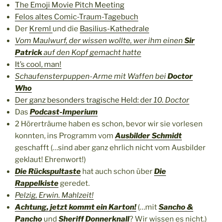
The Emoji Movie Pitch Meeting
Felos altes Comic-Traum-Tagebuch
Der
Kreml
und die
Basilius-Kathedrale
Vom Maulwurf, der wissen wollte, wer ihm einen
Sir
Patrick
auf den Kopf gemacht hatte
It’s cool, man!
Schaufensterpuppen-Arme mit Waffen bei
Doctor
Who
Der ganz besonders tragische Held: der
10. Doctor
Das
Podcast-Imperium
2 Hörerträume haben es schon, bevor wir sie vorlesen
konnten, ins Programm vom
Ausbilder Schmidt
geschafft (…sind aber ganz ehrlich nicht vom Ausbilder
geklaut! Ehrenwort!)
Die Rückspultaste
hat auch schon über
Die
Rappelkiste
geredet.
Pelzig, Erwin. Mahlzeit!
Achtung, jetzt kommt ein Karton!
(…mit
Sancho &
Pancho
und
Sheriff Donnerknall
? Wir wissen es nicht.)