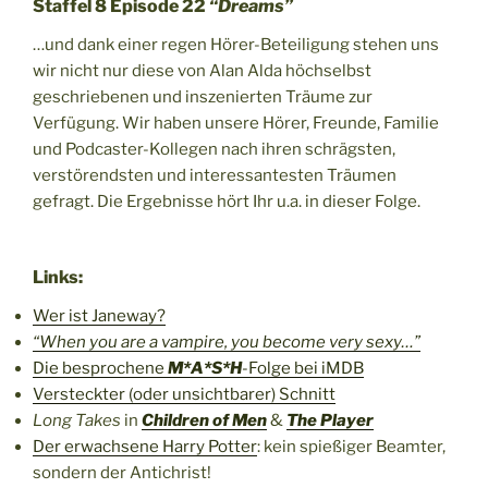
Staffel 8 Episode 22
“Dreams”
…und dank einer regen Hörer-Beteiligung stehen uns
wir nicht nur diese von Alan Alda höchselbst
geschriebenen und inszenierten Träume zur
Verfügung. Wir haben unsere Hörer, Freunde, Familie
und Podcaster-Kollegen nach ihren schrägsten,
verstörendsten und interessantesten Träumen
gefragt. Die Ergebnisse hört Ihr u.a. in dieser Folge.
Links:
Wer ist Janeway?
“When you are a vampire, you become very sexy…”
Die besprochene
M*A*S*H
-Folge bei iMDB
Versteckter (oder unsichtbarer) Schnitt
Long Takes
in
Children of Men
&
The Player
Der erwachsene Harry Potter
: kein spießiger Beamter,
sondern der Antichrist!