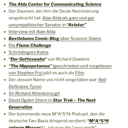
The Alda Center for Communicating Science
Der Daumen, der ihm die Oscar-Nominierung
eingebracht hat:
Alan Alda als ganz und gar
unsympathischer Senator in
“Aviator”
Interview mit Alan Alda
Beetlebums Comic-Blog
über Science-Slams
Die
Flame Challenge
Schrödingers Katze
“
Der Gotteswahn
“
von
Richard Dawkins
“The Hippopotamus”
(geschrieben und vorgelesen
von Stephen Fry)
gibt es auch als
Film
.
Der, dessen Name uns nicht eingefallen war:
Neil
DeGrasse Tyson
Sir Richard Attenborough
David Ogden Stiers
in
Star Trek – The Next
Generation
Der kommende neue M*A*S*H-Podcast, den die
deutsche Fan-Basis dringend verdient:
“
M*A*S*H
unterm Messer
“
(…ich mag die “versumpft”-