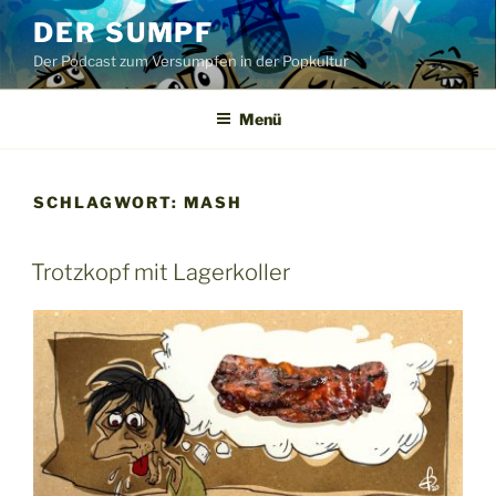
Zum
DER SUMPF
Inhalt
Der Podcast zum Versumpfen in der Popkultur
springen
Menü
SCHLAGWORT:
MASH
Trotzkopf mit Lagerkoller